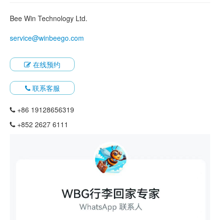
Bee Win Technology Ltd.
service@winbeego.com
在线预约
联系客服
+86 19128656319
+852 2627 6111